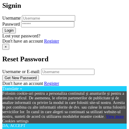
Signin
Username
Password
Lost your password?
Don't have an account
Register
×
Reset Password
Username or E-mail:
Don't have an account
Register
Translate »
Folosim cookie-uri pentru a personaliza continutul și anunturile și pentru a
analiza traficul. De asemenea, le oferim partenerilor de publicitate și de
analize informatii cu privire la modul in care folositi site-ul nostru. Acestia
le pot combina cu alte informatii oferite de dvs. sau culese în urma folosirii
serviciilor lor. In cazul in care alegeti sa continuati sa utilizati website-ul
nostru, sunteti de acord cu utilizarea modulelor noastre cookie.
View more
Cookies settings
DA, ACCEPT