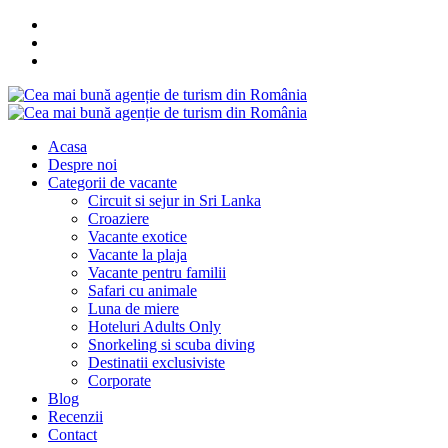
Acasa
Despre noi
Categorii de vacante
Circuit si sejur in Sri Lanka
Croaziere
Vacante exotice
Vacante la plaja
Vacante pentru familii
Safari cu animale
Luna de miere
Hoteluri Adults Only
Snorkeling si scuba diving
Destinatii exclusiviste
Corporate
Blog
Recenzii
Contact