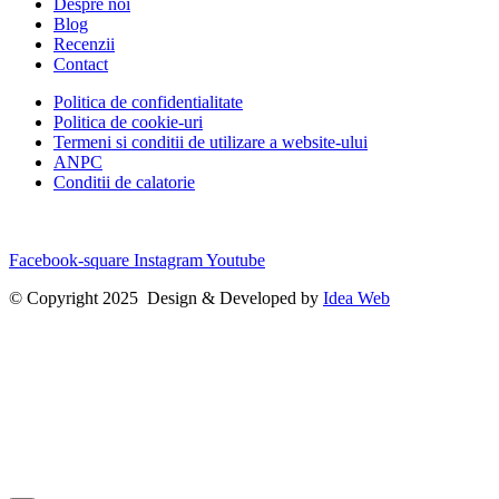
Despre noi
Blog
Recenzii
Contact
Politica de confidentialitate
Politica de cookie-uri
Termeni si conditii de utilizare a website-ului
ANPC
Conditii de calatorie
Facebook-square
Instagram
Youtube
© Copyright 2025 Design & Developed by
Idea Web