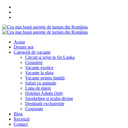
Acasa
Despre noi
Categorii de vacante
Circuit si sejur in Sri Lanka
Croaziere
Vacante exotice
Vacante la plaja
Vacante pentru familii
Safari cu animale
Luna de miere
Hoteluri Adults Only
Snorkeling si scuba diving
Destinatii exclusiviste
Corporate
Blog
Recenzii
Contact