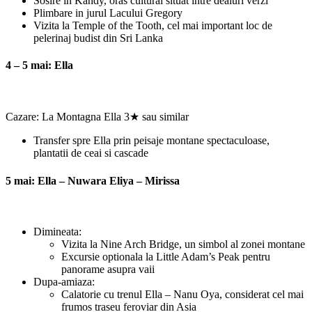
Sosire in Kandy, oras cultural situat intre dealuri verzi
Plimbare in jurul Lacului Gregory
Vizita la Temple of the Tooth, cel mai important loc de
pelerinaj budist din Sri Lanka
4 – 5 mai: Ella
Cazare: La Montagna Ella 3★ sau similar
Transfer spre Ella prin peisaje montane spectaculoase,
plantatii de ceai si cascade
5 mai: Ella – Nuwara Eliya – Mirissa
Dimineata:
Vizita la Nine Arch Bridge, un simbol al zonei montane
Excursie optionala la Little Adam’s Peak pentru
panorame asupra vaii
Dupa-amiaza:
Calatorie cu trenul Ella – Nanu Oya, considerat cel mai
frumos traseu feroviar din Asia