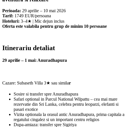
Perioada:
29 aprilie – 10 mai 2026
Tarif:
1749 EUR/persoana
Hoteluri:
3–4★ | Mic dejun inclus
Oferta este valabila pentru grup de minim 10 persoane
Itinerariu detaliat
29 aprilie – 1 mai: Anuradhapura
Cazare: Subaseth Villa 3★ sau simila
r
Sosire si transfer spre Anuradhapura
Safari optional in Parcul National Wilpattu – cea mai mare
rezervatie din Sri Lanka, celebra pentru leoparzi, elefanti si
pasari exotice
Vizita optionala la orasul antic Anuradhapura, prima capitala a
regatului cingalez si un important centru religios
Dupa-amiaza: transfer spre Sigiriya