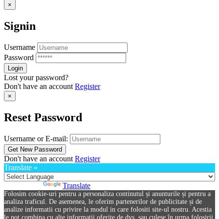
×
Signin
Username
Password
Lost your password?
Don't have an account
Register
×
Reset Password
Username or E-mail:
Don't have an account
Register
Translate »
Powered by
Translate
Folosim cookie-uri pentru a personaliza continutul și anunturile și pentru a
analiza traficul. De asemenea, le oferim partenerilor de publicitate și de
analize informatii cu privire la modul in care folositi site-ul nostru. Acestia
le pot combina cu alte informatii oferite de dvs. sau culese în urma folosirii