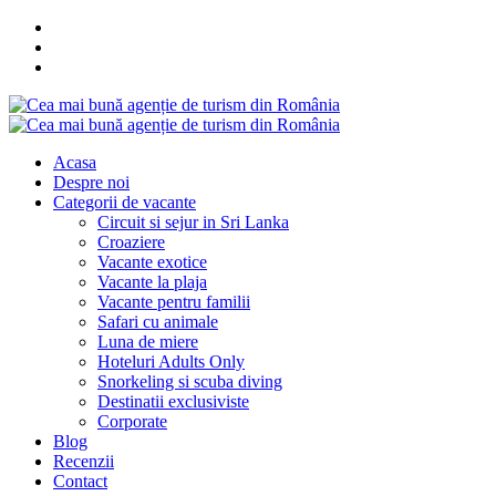
Acasa
Despre noi
Categorii de vacante
Circuit si sejur in Sri Lanka
Croaziere
Vacante exotice
Vacante la plaja
Vacante pentru familii
Safari cu animale
Luna de miere
Hoteluri Adults Only
Snorkeling si scuba diving
Destinatii exclusiviste
Corporate
Blog
Recenzii
Contact