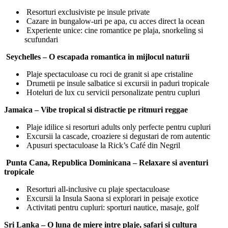
Resorturi exclusiviste pe insule private
Cazare in bungalow-uri pe apa, cu acces direct la ocean
Experiente unice: cine romantice pe plaja, snorkeling si
scufundari
Seychelles – O escapada romantica in mijlocul naturii
Plaje spectaculoase cu roci de granit si ape cristaline
Drumetii pe insule salbatice si excursii in paduri tropicale
Hoteluri de lux cu servicii personalizate pentru cupluri
Jamaica – Vibe tropical si distractie pe ritmuri reggae
Plaje idilice si resorturi adults only perfecte pentru cupluri
Excursii la cascade, croaziere si degustari de rom autentic
Apusuri spectaculoase la Rick’s Café din Negril
Punta Cana, Republica Dominicana – Relaxare si aventuri
tropicale
Resorturi all-inclusive cu plaje spectaculoase
Excursii la Insula Saona si explorari in peisaje exotice
Activitati pentru cupluri: sporturi nautice, masaje, golf
Sri Lanka – O luna de miere intre plaje, safari si cultura