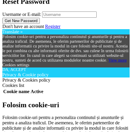
Reset Password
Username or E-mail:
Don't have an account
Register
Translate »
Folosim cookie-uri pentru a personaliza continutul și anunturile și pentru a
analiza traficul. De asemenea, le oferim partenerilor de publicitate și de
analize informatii cu privire la modul in care folositi site-ul nostru. Acestia
le pot combina cu alte informatii oferite de dvs. sau culese în urma folosirii
serviciilor lor. In cazul in care alegeti sa continuati sa utilizati website-ul
nostru, sunteti de acord cu utilizarea modulelor noastre cookie.
View more
Cookies settings
DA, ACCEPT
Privacy & Cookie policy
Privacy & Cookies policy
Cookies list
Cookie name
Active
Folosim cookie-uri
Folosim cookie-uri pentru a personaliza continutul și anunturile și
pentru a analiza traficul. De asemenea, le oferim partenerilor de
publicitate și de analize informatii cu privire la modul in care folositi