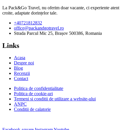
La Pack&Go Travel, nu oferim doar vacante, ci experiente atent
croite, adaptate dorințelor tale.
+40721812832
office@packandgotravel.ro
Strada Parcul Mic 25, Brașov 500386, Romania
Links
Acasa
Despre noi
Blog
Recenzii
Contact
Politica de confidentialitate
Politica de cookie-uri
Termeni si conditii de utilizare a website-ului
ANPC
Conditii de calatorie
Facebook-square
Instagram
Youtube