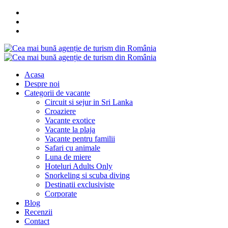
Acasa
Despre noi
Categorii de vacante
Circuit si sejur in Sri Lanka
Croaziere
Vacante exotice
Vacante la plaja
Vacante pentru familii
Safari cu animale
Luna de miere
Hoteluri Adults Only
Snorkeling si scuba diving
Destinatii exclusiviste
Corporate
Blog
Recenzii
Contact