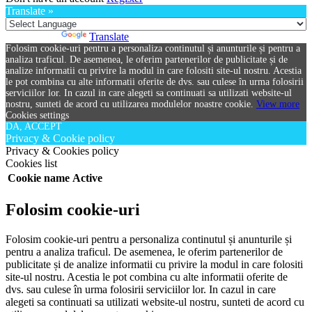
Translate »
Powered by
Translate
Folosim cookie-uri pentru a personaliza continutul și anunturile și pentru a
analiza traficul. De asemenea, le oferim partenerilor de publicitate și de
analize informatii cu privire la modul in care folositi site-ul nostru. Acestia
le pot combina cu alte informatii oferite de dvs. sau culese în urma folosirii
serviciilor lor. In cazul in care alegeti sa continuati sa utilizati website-ul
nostru, sunteti de acord cu utilizarea modulelor noastre cookie.
View more
Cookies settings
DA, ACCEPT
Privacy & Cookie policy
Privacy & Cookies policy
Cookies list
Cookie name
Active
Folosim cookie-uri
Folosim cookie-uri pentru a personaliza continutul și anunturile și
pentru a analiza traficul. De asemenea, le oferim partenerilor de
publicitate și de analize informatii cu privire la modul in care folositi
site-ul nostru. Acestia le pot combina cu alte informatii oferite de
dvs. sau culese în urma folosirii serviciilor lor. In cazul in care
alegeti sa continuati sa utilizati website-ul nostru, sunteti de acord cu