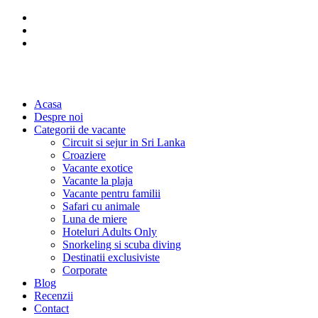
Acasa
Despre noi
Categorii de vacante
Circuit si sejur in Sri Lanka
Croaziere
Vacante exotice
Vacante la plaja
Vacante pentru familii
Safari cu animale
Luna de miere
Hoteluri Adults Only
Snorkeling si scuba diving
Destinatii exclusiviste
Corporate
Blog
Recenzii
Contact